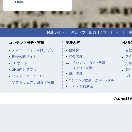
1996年
関連サイト：
占いソフト販売【ナブー】
｜
コンテンツ開発・実績
業務内容
NAB
スマートフォン向けアプリ
全体像
会
携帯公式サイト
課金管理
ア
…
クレジットカード決済
PCサイト
沿
…
キャリア決済
SNS向けアプリ
御
運用管理
ソフトウェア：占い
プ
コンテンツ提供、占いレンタル
ソフトウェア：囲碁・将棋
サイト制作料金
Copyright (