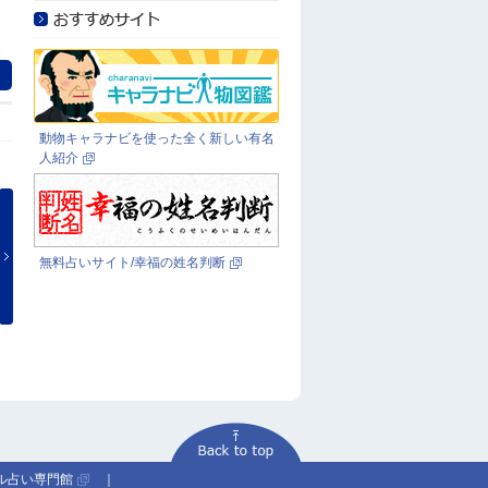
動物キャラナビを使った全く新しい有名
人紹介
無料占いサイト/幸福の姓名判断
動物キャラナビのことをもっ
プロの占い師が貴方の為だけ
と知ろう！
に鑑定します！
ル占い専門館
｜