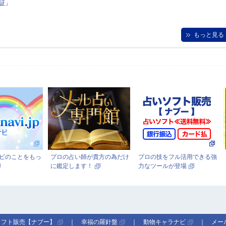
証」
もっと見る
師が貴方の為だけ
プロの技をフル活用できる強
完全無料の占いサイト
す！
力なツールが登場
ソフト販売【ナブー】
｜
幸福の羅針盤
｜
動物キャラナビ
｜
メー