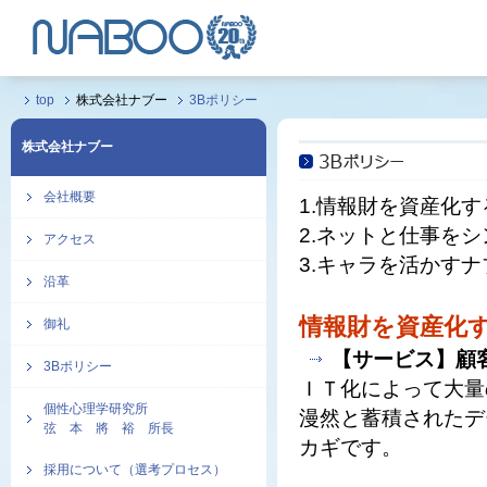
top
株式会社ナブー
3Bポリシー
株式会社ナブー
会社概要
1.情報財を資産化
2.ネットと仕事を
アクセス
3.キャラを活かすナ
沿革
情報財を資産化
御礼
【サービス】顧
3Bポリシー
ＩＴ化によって大量
個性心理学研究所
漫然と蓄積されたデ
弦 本 將 裕 所長
カギです。
採用について（選考プロセス）