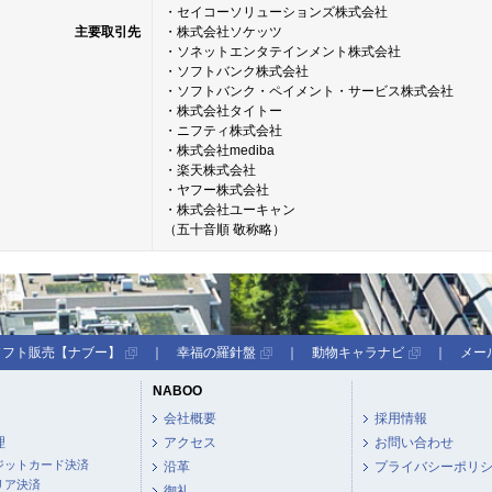
・セイコーソリューションズ株式会社
主要取引先
・株式会社ソケッツ
・ソネットエンタテインメント株式会社
・ソフトバンク株式会社
・ソフトバンク・ペイメント・サービス株式会社
・株式会社タイトー
・ニフティ株式会社
・株式会社mediba
・楽天株式会社
・ヤフー株式会社
・株式会社ユーキャン
（五十音順 敬称略）
ソフト販売【ナブー】
｜
幸福の羅針盤
｜
動物キャラナビ
｜
メー
NABOO
会社概要
採用情報
理
アクセス
お問い合わせ
ジットカード決済
沿革
プライバシーポリ
リア決済
御礼