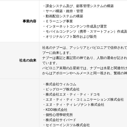
・課金システム及び、顧客管理システムの構築
・サーバ構築・維持・管理
・動画配信システムの構築
事業内容
・Ｅラーニング事業
・インターネットコンテンツ作成及び運営
・モバイルコンテンツ（携帯・スマートフォン）作成
・オリジナルソフト製作および販売
社名のナブーは、アッシリアとバビロニアで信仰され
ブーに由来します。
ナブーは書記と書記官の神であり、人類の運命が記さ
社名の由来
ています。
バビロニア末期の占星術では、ナブーは水星と関連付
からはアポローンやヘルメースと同一視され、繁殖の
・株式会社ウィルコム
・ビッグローブ株式会社
・株式会社エヌ・ティ・ティ・ドコモ
・エヌ・ティ・ティ・コミュニケーションズ株式会社
・エヌ・ティ・ティ レゾナント株式会社
・KDDI株式会社
・個性心理學研究所
・株式会社サイバード
・セイコーインスツル株式会社