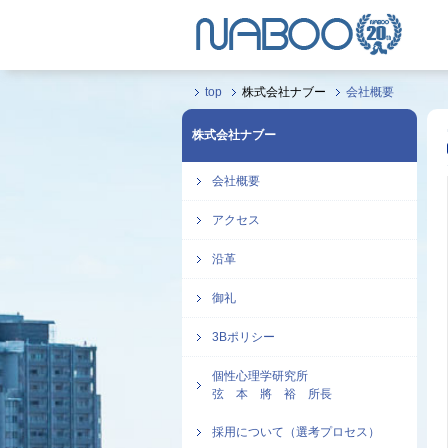
top
株式会社ナブー
会社概要
株式会社ナブー
会社概要
アクセス
沿革
御礼
3Bポリシー
個性心理学研究所
弦 本 將 裕 所長
採用について（選考プロセス）