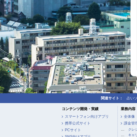
関連サイト：
占い
コンテンツ開発・実績
業務内容
スマートフォン向けアプリ
全体像
携帯公式サイト
課金管
…
クレ
PCサイト
…
キャ
SNS向けアプリ